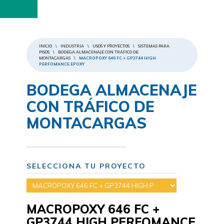
INICIO
\
INDUSTRIA
\
USOS Y PROYECTOS
\
SISTEMAS PARA
PISOS
\
BODEGA ALMACENAJE CON TRÁFICO DE
MONTACARGAS
\
MACROPOXY 646 FC + GP3744 HIGH
PERFOMANCE EPOXY
BODEGA ALMACENAJE
CON TRÁFICO DE
MONTACARGAS
SELECCIONA TU PROYECTO
MACROPOXY 646 FC +
GP3744 HIGH PERFOMANCE