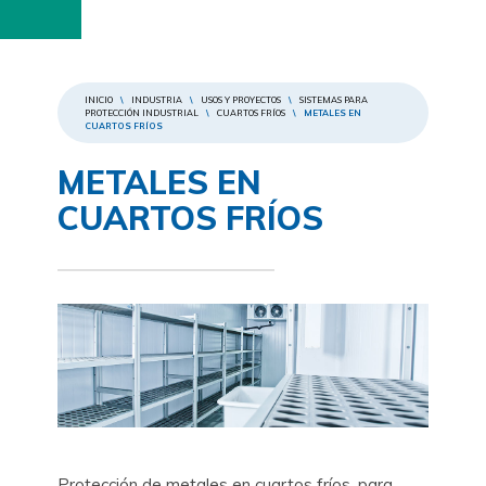
INICIO
\
INDUSTRIA
\
USOS Y PROYECTOS
\
SISTEMAS PARA
PROTECCIÓN INDUSTRIAL
\
CUARTOS FRÍOS
\
METALES EN
CUARTOS FRÍOS
METALES EN
CUARTOS FRÍOS
Protección de metales en cuartos fríos, para