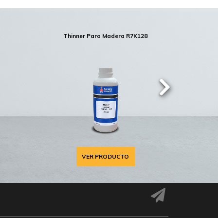
Thinner Para Madera R7K128
Sol
VER PRODUCTO