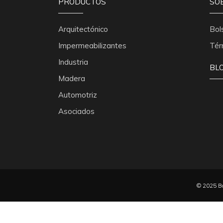
PRODUCTOS
SO
Arquitectónico
Bol
Impermeabilizantes
Tér
Industria
BL
Madera
Automotriz
Asociados
© 2025 Ba