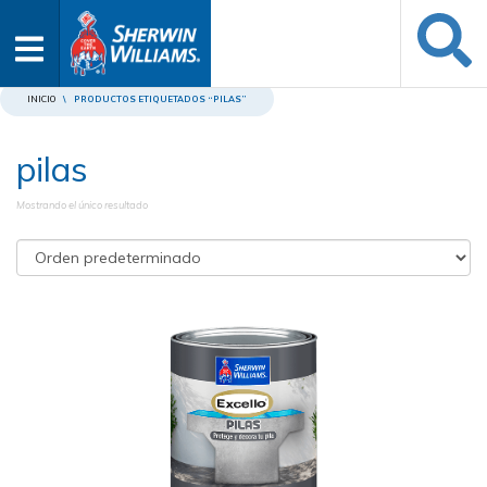
INICIO
\
PRODUCTOS ETIQUETADOS “PILAS”
pilas
Mostrando el único resultado