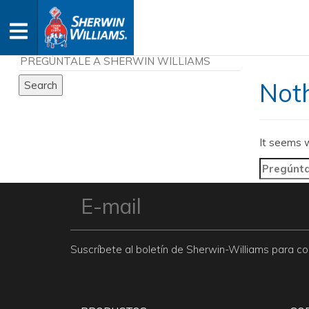
Not
It seems w
Search
for:
Suscríbete al boletín de Sherwin-Williams para 