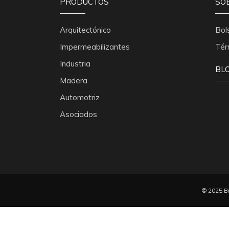
PRODUCTOS
SO
Arquitectónico
Bol
Impermeabilizantes
Tér
Industria
BL
Madera
Automotriz
Asociados
© 2025 Ba