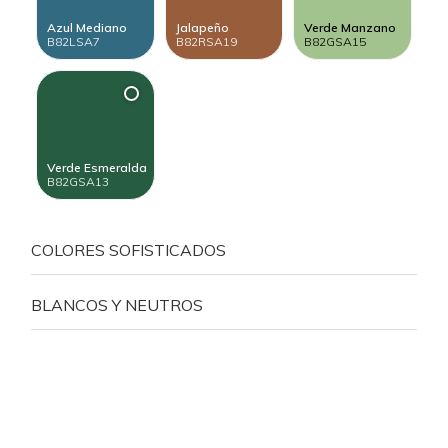
Azul Mediano
Jalapeño
Verde Manzano
B82LSA7
B82RSA19
B82GSA15
Verde Esmeralda
B82GSA13
COLORES SOFISTICADOS
BLANCOS Y NEUTROS