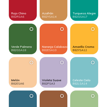
Rojo Chino
Azafrán
Turquesa Alegre
B82RSA6
B82YSA14
B82GSA17
Verde Palmera
Naranja Calabaza
Amarillo Cromo
B82GSA18
B82ESA10
B82YSA12
Melón
Violeta Suave
Celeste Cielo
B82ESA6
B82PSA3
B82LSA14