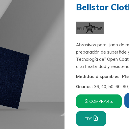
Bellstar Clo
Abrasivos para lijado de m
preparación de superficie 
Tecnología de” Open Coat”
alta flexibilidad y resistenc
Medidas disponibles:
Pli
Granos:
36, 40, 50, 60, 80
COMPRAR
FDS