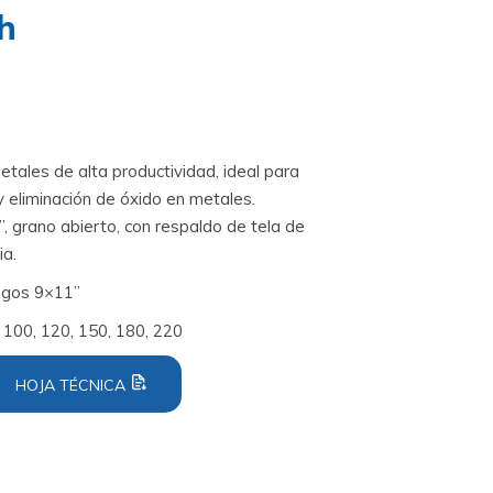
th
etales de alta productividad, ideal para
y eliminación de óxido en metales.
, grano abierto, con respaldo de tela de
ia.
egos 9×11”
, 100, 120, 150, 180, 220
HOJA TÉCNICA