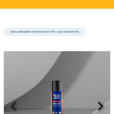
INICIO
/
ASOCIADOS
/
SPRAY 6000 FAST DRY – ALTA TEMPERATURA