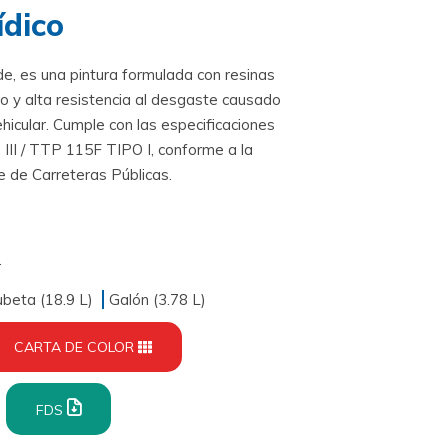
ídico
de, es una pintura formulada con resinas
o y alta resistencia al desgaste causado
ehicular. Cumple con las especificaciones
II / TTP 115F TIPO I, conforme a la
 de Carreteras Públicas.
.
beta (18.9 L)
Galón (3.78 L)
CARTA DE COLOR
FDS