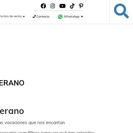
Puntos de venta
Contacto
WhatsApp
VERANO
Verano
las vacaciones que nos encantan
esario usar filtros para ver qué tan coloridos.