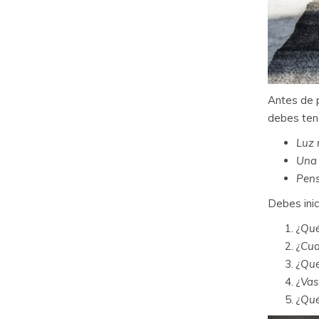
Antes de 
debes ten
Luz 
Una 
Pens
Debes inic
¿Qué
¿Cua
¿Qué
¿Vas
¿Qué