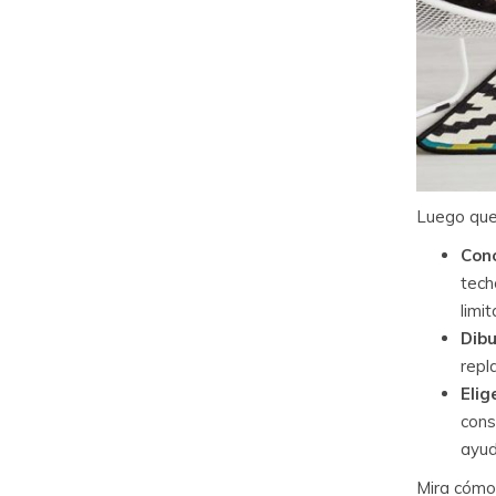
Luego que
Cono
tech
limi
Dibu
repl
Elig
cons
ayud
Mira cómo 