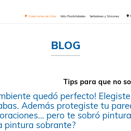
Colecciones de Color
Más Posibilidades
Selladores y Silicones
BLOG
Tips para que no so
mbiente quedó perfecto! Elegiste 
abas. Además protegiste tu pare
oraciones… pero te sobró pintur
a pintura sobrante?