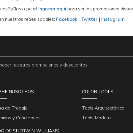
es? ¡Claro que sí!
Ingresa aquí
para ver las promociones disponi
n nuestras redes sociales:
Facebook
|
Twitter
|
Instagram
conocer nuestras promociones y descuentos
BRE NOSOTROS
COLOR TOOLS
sa de Trabajo
Tools Arquitectónico
minos y Condiciones
Tools Madera
OG DE SHERWIN-WILLIAMS