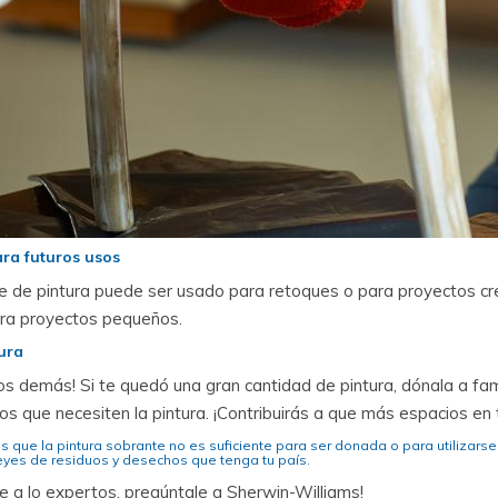
ra futuros usos
te de pintura puede ser usado para retoques o para proyectos c
ara proyectos pequeños.
ura
os demás! Si te quedó una gran cantidad de pintura, dónala a fami
os que necesiten la pintura. ¡Contribuirás a que más espacios en
s que la pintura sobrante no es suficiente para ser donada o para utilizarse
leyes de residuos y desechos que tenga tu país.
e a lo expertos, pregúntale a Sherwin-Williams!