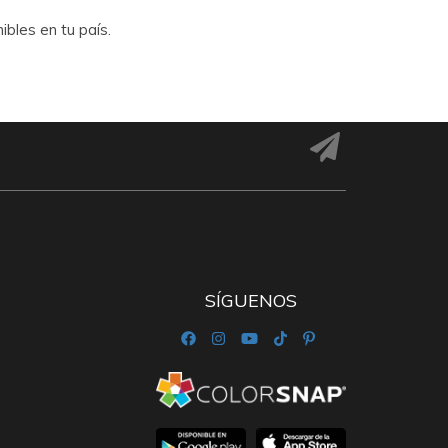
bles en tu país.
SÍGUENOS