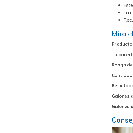
Este
La m
Recu
Mira e
Producto 
Tu pared
Rango de
Cantidad 
Resultad
Galones a
Galones 
Conse