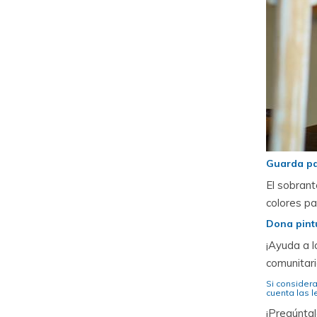
Guarda pa
El sobran
colores p
Dona pint
¡Ayuda a l
comunitari
Si considera
cuenta las 
¡Pregúntal