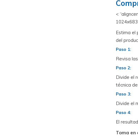
Compr
< “alignc
1024x683.j
Estima el 
del produc
Paso 1:
Revisa las
Paso 2:
Divide el 
técnica d
Paso 3:
Divide el 
Paso 4:
El resulta
Toma en c