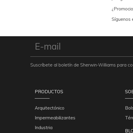
¿Promocion
Síguenos e
Suscríbete al boletín de Sherwin-Williams para 
PRODUCTOS
SO
Arquitectónico
Bol
Impermeabilizantes
Tér
Industria
BL